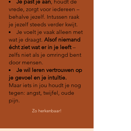
Je past je aan
, houdt de
vrede, zorgt voor iedereen –
behalve jezelf. Intussen raak
je jezelf steeds verder kwijt.
Je voelt je vaak alleen met
wat je draagt.
Alsof niemand
écht ziet wat er in je leeft
–
zelfs niet als je omringd bent
door mensen.
Je wil leren vertrouwen op
je gevoel en je intuïtie.
Maar iets in jou houdt je nog
tegen: angst, twijfel, oude
pijn.
Zo herkenbaar!