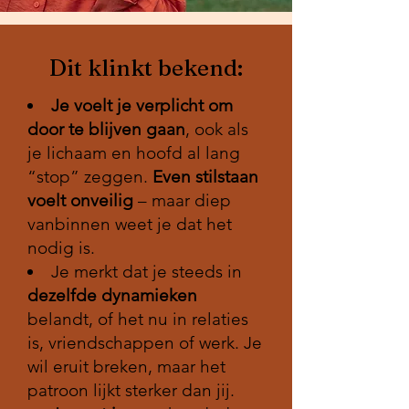
Dit klinkt bekend:
Je voelt je verplicht om
door te blijven gaan
, ook als
je lichaam en hoofd al lang
“stop” zeggen.
Even stilstaan
voelt onveilig
– maar diep
vanbinnen weet je dat het
nodig is.
Je merkt dat je steeds in
dezelfde dynamieken
belandt, of het nu in relaties
is, vriendschappen of werk. Je
wil eruit breken, maar het
patroon lijkt sterker dan jij.