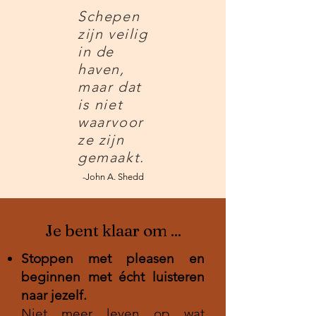
Schepen
zijn veilig
in de
haven,
maar dat
is niet
waarvoor
ze zijn
gemaakt.
-John A. Shedd
Je bent klaar om ...
Stoppen met pleasen en
beginnen met écht luisteren
naar jezelf.
Niet meer leven op wat