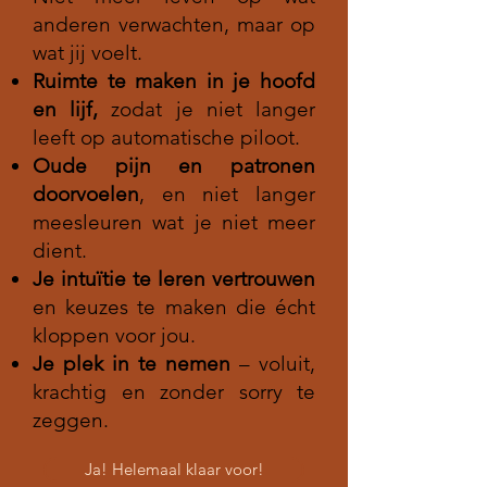
anderen verwachten, maar op
wat jij voelt.
Ruimte te maken in je hoofd
en lijf,
zodat je niet langer
leeft op automatische piloot.
Oude pijn en patronen
doorvoelen
, en niet langer
meesleuren wat je niet meer
dient.
Je intuïtie te leren vertrouwen
en keuzes te maken die écht
kloppen voor jou.
Je plek in te nemen
– voluit,
krachtig en zonder sorry te
zeggen.
Ja! Helemaal klaar voor!