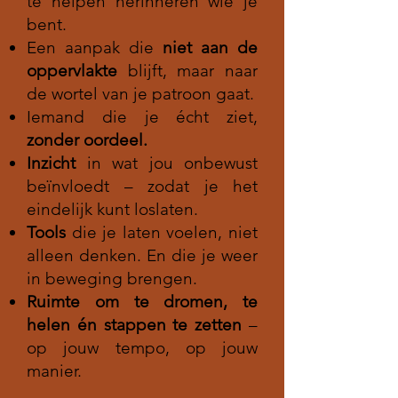
te helpen herinneren wie je
bent.
Een aanpak die
niet aan de
oppervlakte
blijft, maar naar
de wortel van je patroon gaat.
Iemand die je écht ziet,
zonder oordeel.
Inzicht
in wat jou onbewust
beïnvloedt – zodat je het
eindelijk kunt loslaten.
Tools
die je laten voelen, niet
alleen denken. En die je weer
in beweging brengen.
Ruimte om te dromen, te
helen én stappen te zetten
–
op jouw tempo, op jouw
manier.