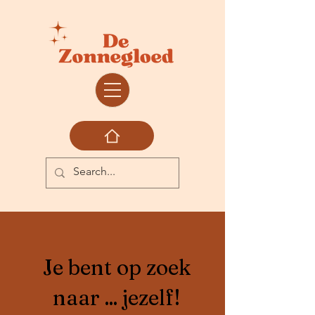
Je bent op zoek
naar ... jezelf!