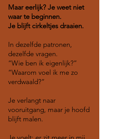
Maar eerlijk? Je weet niet
waar te beginnen.
Je blijft cirkeltjes draaien.
In dezelfde patronen,
dezelfde vragen.
“Wie ben ik eigenlijk?”
“Waarom voel ik me zo
verdwaald?”
Je verlangt naar
vooruitgang, maar je hoofd
blijft malen.
Je voelt: er zit meer in mij.